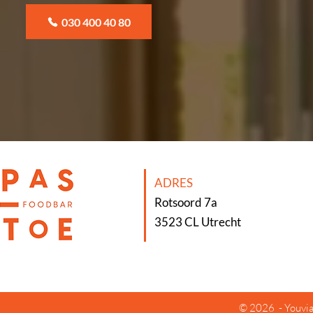
030 400 40 80
ADRES
Rotsoord 7a
3523 CL Utrecht
© 2026
-
Youvia