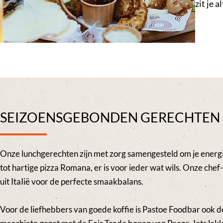
zit je a
SEIZOENSGEBONDEN GERECHTEN
Onze lunchgerechten zijn met zorg samengesteld om je energie
tot hartige pizza Romana, er is voor ieder wat wils. Onze ch
uit ItaIië voor de perfecte smaakbalans.
Voor de liefhebbers van goede koffie is Pastoe Foodbar ook de 