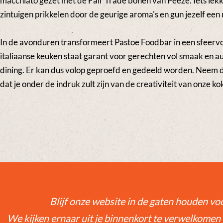
macchiato gezet met de Fair Trade bonen van Peeze. Iets lekk
zintuigen prikkelen door de geurige aroma's en gun jezelf ee
In de avonduren transformeert Pastoe Foodbar in een sfeervol
italiaanse keuken staat garant voor gerechten vol smaak en a
dining. Er kan dus volop geproefd en gedeeld worden. Neem d
dat je onder de indruk zult zijn van de creativiteit van onze ko
Blijf onze website in de gaten houden voo
We kijken ernaar uit je binnenkort te verwelkomen